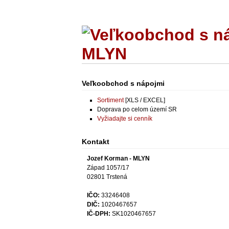
Veľkoobchod s nápojmi
Sortiment
[XLS / EXCEL]
Doprava po celom území SR
Vyžiadajte si cenník
Kontakt
Jozef Korman - MLYN
Západ 1057/17
02801 Trstená
IČO:
33246408
DIČ:
1020467657
IČ-DPH:
SK1020467657