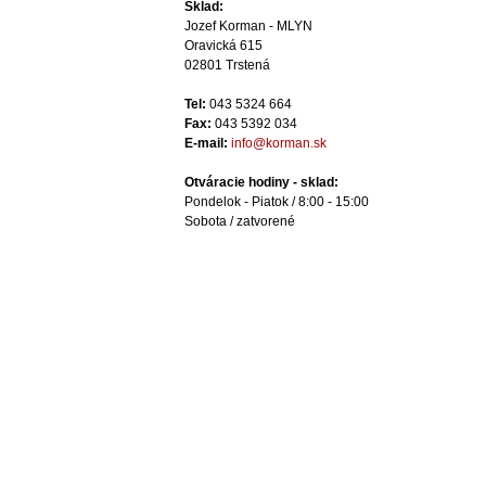
Sklad:
Jozef Korman - MLYN
Oravická 615
02801 Trstená
Tel:
043 5324 664
Fax:
043 5392 034
E-mail:
info@korman.sk
Otváracie hodiny - sklad:
Pondelok - Piatok / 8:00 - 15:00
Sobota / zatvorené